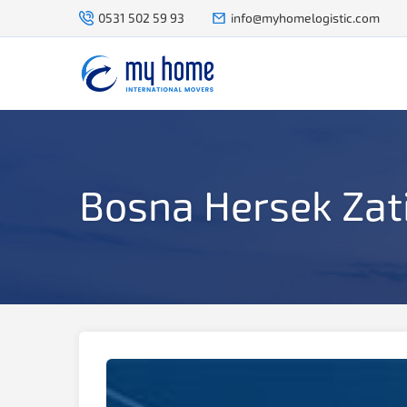
0531 502 59 93
info@myhomelogistic.com
Bosna Hersek Zat