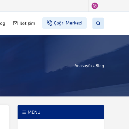
Çağrı Merkezi
log
İletişim
Anasayfa
»
Blog
MENÜ