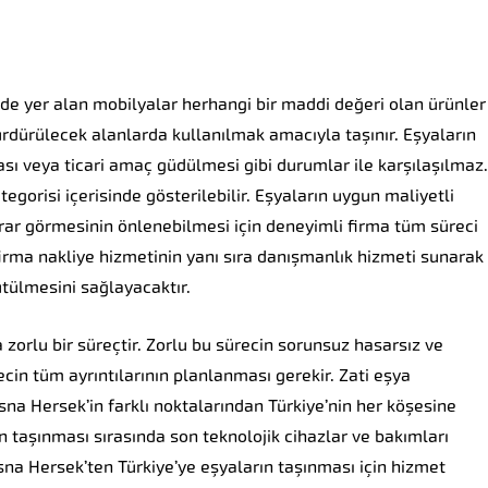
nde yer alan mobilyalar herhangi bir maddi değeri olan ürünler
rdürülecek alanlarda kullanılmak amacıyla taşınır. Eşyaların
ı veya ticari amaç güdülmesi gibi durumlar ile karşılaşılmaz.
gorisi içerisinde gösterilebilir. Eşyaların uygun maliyetli
rar görmesinin önlenebilmesi için deneyimli firma tüm süreci
irma nakliye hizmetinin yanı sıra danışmanlık hizmeti sunarak
ütülmesini sağlayacaktır.
 zorlu bir süreçtir. Zorlu bu sürecin sorunsuz hasarsız ve
ecin tüm ayrıntılarının planlanması gerekir. Zati eşya
osna Hersek’in farklı noktalarından Türkiye’nin her köşesine
ın taşınması sırasında son teknolojik cihazlar ve bakımları
Bosna Hersek’ten Türkiye’ye eşyaların taşınması için hizmet